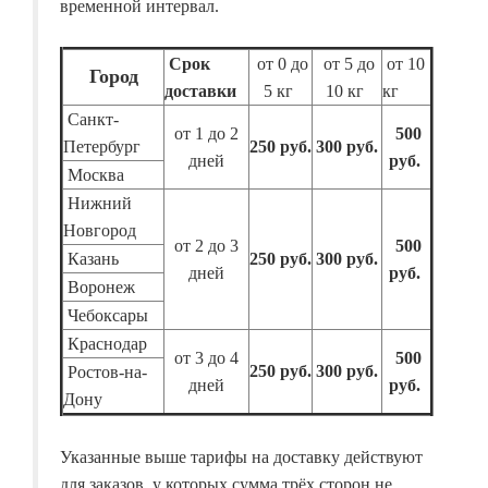
временной интервал.
Срок
от 0 до
от 5 до
от 10
Город
доставки
5 кг
10 кг
кг
Санкт-
от 1 до 2
500
Петербург
250 руб.
300 руб.
дней
руб.
Москва
Нижний
Новгород
от 2 до 3
500
Казань
250 руб.
300 руб.
дней
руб.
Воронеж
Чебоксары
Краснодар
от 3 до 4
500
250 руб.
300 руб.
Ростов-на-
дней
руб.
Дону
Указанные выше тарифы на доставку действуют
для заказов, у которых сумма трёх сторон не