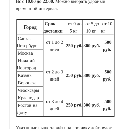
Вс с 10.00 до 22.00.
Можно выбрать удобный
временной интервал.
Срок
от 0 до
от 5 до
от 10
Город
доставки
5 кг
10 кг
кг
Санкт-
от 1 до 2
500
Петербург
250 руб.
300 руб.
дней
руб.
Москва
Нижний
Новгород
от 2 до 3
500
Казань
250 руб.
300 руб.
дней
руб.
Воронеж
Чебоксары
Краснодар
от 3 до 4
500
250 руб.
300 руб.
Ростов-на-
дней
руб.
Дону
Указанные выше тарифы на доставку действуют