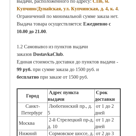
выдачи, расположенного по адресу:
СПб, м.
Купчино/Дунайская, ул. Купчинская, д. 4, к. 4
.
Ограничений по минимальной сумме заказа нет.
Выдача товара осуществляется:
Ежедневно с
10.00 до 21.00
.
1.2 Самовывоз из пунктов выдачи
заказов
DostavkaClub
.
Единая стоимость доставки до пунктов выдачи -
99 руб.
при сумме заказа до 1500 руб. и
бесплатно
при заказе от 1500 руб.
Адрес пункта
Срок
Город
выдачи
доставки
Санкт-
Люботинский пр., д.
от 1 до 2
Петербург
5
дней
2-й Стрелецкий пр-д,
от 1 до 2
Москва
д. 10
дней
Нижний
Сормовское шоссе, д.
от 2 до 3