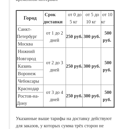
Срок
от 0 до
от 5 до
от 10
Город
доставки
5 кг
10 кг
кг
Санкт-
от 1 до 2
500
Петербург
250 руб.
300 руб.
дней
руб.
Москва
Нижний
Новгород
от 2 до 3
500
Казань
250 руб.
300 руб.
дней
руб.
Воронеж
Чебоксары
Краснодар
от 3 до 4
500
250 руб.
300 руб.
Ростов-на-
дней
руб.
Дону
Указанные выше тарифы на доставку действуют
для заказов, у которых сумма трёх сторон не