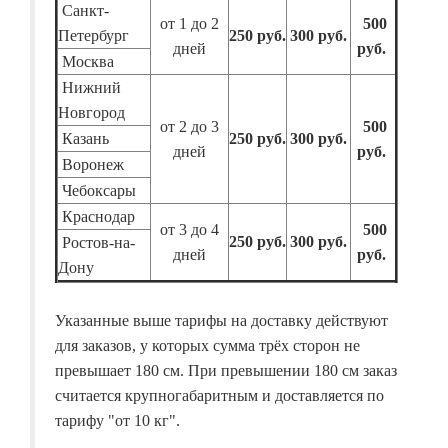
Санкт-
от 1 до 2
500
Петербург
250 руб.
300 руб.
дней
руб.
Москва
Нижний
Новгород
от 2 до 3
500
Казань
250 руб.
300 руб.
дней
руб.
Воронеж
Чебоксары
Краснодар
от 3 до 4
500
250 руб.
300 руб.
Ростов-на-
дней
руб.
Дону
Указанные выше тарифы на доставку действуют
для заказов, у которых сумма трёх сторон не
превышает 180 см. При превышении 180 см заказ
считается крупногабаритным и доставляется по
тарифу "от 10 кг".