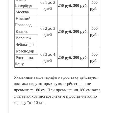
от 1 до 2
500
Петербург
250 руб.
300 руб.
дней
руб.
Москва
Нижний
Новгород
от 2 до 3
500
Казань
250 руб.
300 руб.
дней
руб.
Воронеж
Чебоксары
Краснодар
от 3 до 4
500
250 руб.
300 руб.
Ростов-на-
дней
руб.
Дону
Указанные выше тарифы на доставку действуют
для заказов, у которых сумма трёх сторон не
превышает 180 см. При превышении 180 см заказ
считается крупногабаритным и доставляется по
тарифу "от 10 кг".