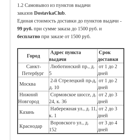
1.2 Самовывоз из пунктов выдачи
заказов
DostavkaClub
.
Единая стоимость доставки до пунктов выдачи -
99 руб.
при сумме заказа до 1500 руб. и
бесплатно
при заказе от 1500 руб.
Адрес пункта
Срок
Город
выдачи
доставки
Санкт-
Люботинский пр., д.
от 1 до 2
Петербург
5
дней
2-й Стрелецкий пр-д,
от 1 до 2
Москва
д. 10
дней
Нижний
Сормовское шоссе, д.
от 2 до 3
Новгород
24, к. 36
дней
Набережная ул., д. 11,
от 2 до 3
Казань
к. 1
дней
Воровского ул., д.
от 3 до 4
Краснодар
152
дней