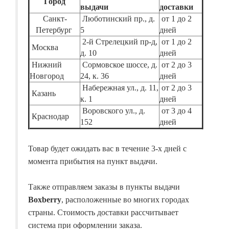
Город
выдачи
доставки
Санкт-
Люботинский пр., д.
от 1 до 2
Петербург
5
дней
2-й Стрелецкий пр-д,
от 1 до 2
Москва
д. 10
дней
Нижний
Сормовское шоссе, д.
от 2 до 3
Новгород
24, к. 36
дней
Набережная ул., д. 11,
от 2 до 3
Казань
к. 1
дней
Воровского ул., д.
от 3 до 4
Краснодар
152
дней
Товар будет ожидать вас в течение 3-х дней с
момента прибытия на пункт выдачи.
Также отправляем заказы в пункты выдачи
Boxberry
, расположенные во многих городах
страны. Стоимость доставки рассчитывает
система при оформлении заказа.