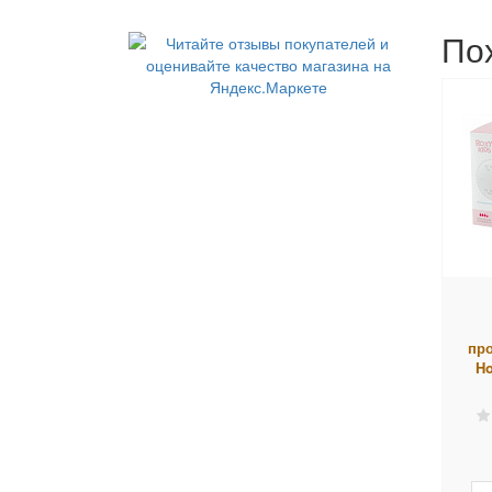
По
про
Ho