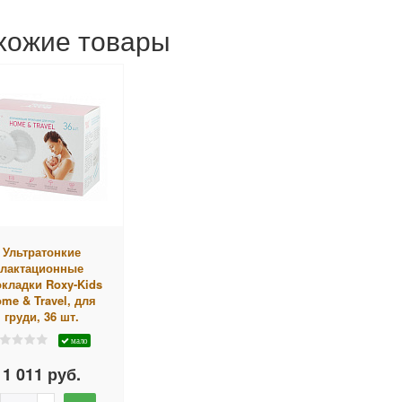
хожие товары
Ультратонкие
лактационные
кладки Roxy-Kids
me & Travel, для
груди, 36 шт.
мало
1 011 руб.