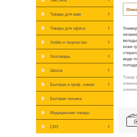
Опис
Товары для мам
Универ
Товары для офиса
незаме
вклады
Хобби и творчество
кожи г
стерил
Хозтовары
виде п
попада
Школа
Товар 
измене
Бытовая и проф. химия
элемен
Бытовая техника
Медицинские товары
СИЗ