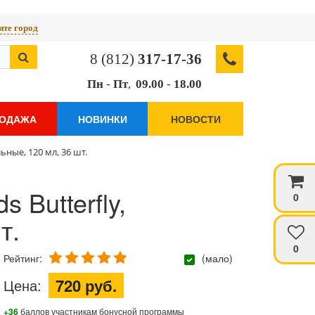
те город
8 (812)
317-17-36
Пн
-
Пт
,
09.00
-
18.00
РОДАЖА
НОВИНКИ
НОВОСТИ
ьные, 120 мл, 36 шт.
 Butterfly,
0
т.
0
Рейтинг:
(мало)
720 руб.
Цена:
+36
баллов участникам бонусной программы