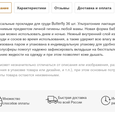
ание
Характеристики
Отзывы
Доставка и оплата
сальные прокладки для груди Butterfly 36 шт. Ультратонкие лактаци
нимым предметом личной гигиены любой мамы. Новая форма бабо
ши можно использовать днем и ночью. Нежный внутренний слой и
руди и сосков во время использования, а также удержит всю влагу 
изована паром и упакована в индивидуальную упаковку для удобно
олусферы помогут надежно зафиксировать вкладыши на бюстгальте
нию жидкости на одежду и при этом позволяет коже дышать.
может незначительно отличаться от описания или изображения, ра
ния в упаковке товара или дизайне, и т.п.), при этом основные по
ты товара остаются неизменными.
Быстрая доставка
Ин
Множество
по всей России
ра
способов оплаты