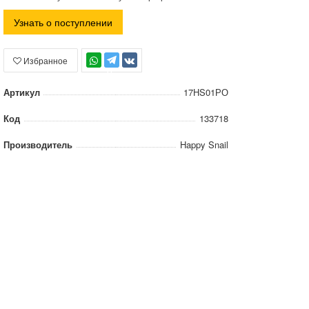
Узнать о поступлении
Избранное
TG
Артикул
17НS01РО
Код
133718
Производитель
Happy Snail