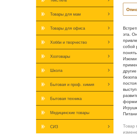
Опис
Товары для мам
Встрет
Товары для офиса
эта. О
привле
Хобби и творчество
собой 
понять
Хозтовары
Изюмин
примен
Школа
другие
безопа
постоя
Бытовая и проф. химия
выступ
развит
Бытовая техника
формир
Игрушк
Медицинские товары
Питани
Товар 
СИЗ
измене