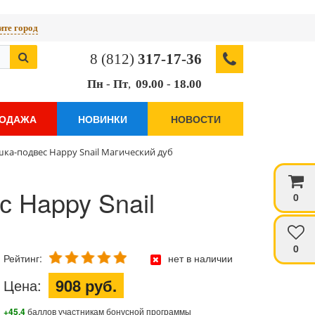
те город
8 (812)
317-17-36
Пн
-
Пт
,
09.00
-
18.00
РОДАЖА
НОВИНКИ
НОВОСТИ
ка-подвес Happy Snail Магический дуб
 Happy Snail
0
0
Рейтинг:
нет в наличии
908 руб.
Цена:
+45.4
баллов участникам бонусной программы