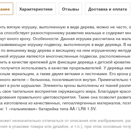
ание
Характеристики
Отзывы
Доставка и оплата
ить мягкую игрушку, выполненную в виде дерева, можно не часто, 
на способствует разностороннему развитию малыша и содержит мн
кут юного кроху. Особенности: Данная игрушка рассчитана на мал
развивающую игрушку-подвеску, выполненную в виде деревца. В ка
 по внешнему виду дерева и висящему на нем игрушечному желудю
кой игрушки являются многочисленные подвески, расположенные с
ить в качестве крепежей для фиксации деревца к детской кроватке
 получится использовать в качестве прорезывателей. У деревца и
сным зеркальцем, а также двумя ветками и листочками. Его крона
нного жителя – бельчонка, поселившегося внутри. Примечательно то
ает в роли шуршалки. Элементы кроны выполнены из тканей различ
ь свое тактильное восприятие окружающего мира. Благодаря крас
ования правильного цветовосприятия. Также она позволит развить 
а изготовлена из качественных, гипоаллергенных материалов, по
е: 1 «пальчиковая» батарейка типа AA / LR6 1.5V.
может незначительно отличаться от описания или изображения, ра
ния в упаковке товара или дизайне, и т.п.), при этом основные по