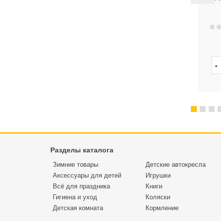
отик, с силик. прорез.
Лисёнок, с силикон.
и зеркальцем
прорез. и зеркальцем
мало
мало
2 058 руб.
2 058 руб.
Разделы каталога
Зимние товары
Детские автокресла
Аксессуары для детей
Игрушки
Всё для праздника
Книги
Гигиена и уход
Коляски
Детская комната
Кормление