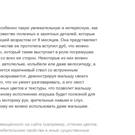
особенно такую увлекательную и интересную, как
ожество полезных и занятных деталей, которые
ышей возрастом от 9 месяцев. Она представляет
честве ее прототипа вступил дуб, что можно
, который также выступает в роли погремушки.
о всех ее сторон. Некоторые из них можно
, автолюльке, колыбели или даже велосипеду, а
меется коричневый ствол со встроенным
 раскрывается, демонстрируя малышу своего
, что он умеет разговаривать, а его хвост
ных цветов и текстуры, что позволит малышу
очному исполнению игрушка будет полезной для
моторику рук, зрительные навыки и слух.
этому ее можно использовать даже малышам.
змещённого на сайте (например, оттенки цветов,
требительские свойства и иные существенные