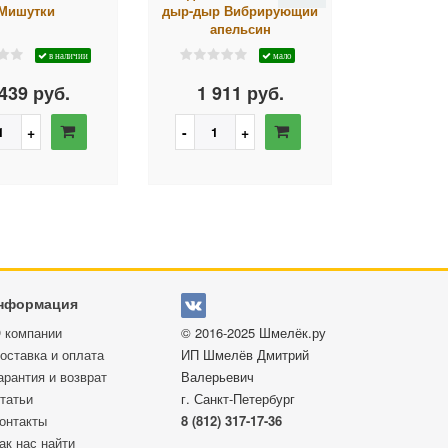
Мишутки
дыр-дыр Вибрирующий
дыр-дыр 
апельсин
яг
в наличии
мало
439 руб.
1 911 руб.
1 91
нформация
 компании
© 2016-2025
Шмелёк.ру
оставка и оплата
ИП Шмелёв Дмитрий
арантия и возврат
Валерьевич
татьи
г. Санкт-Петербург
онтакты
8 (812) 317-17-36
ак нас найти