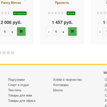
Fancy Мячик
Прелесть
в наличии
мало
2 006 руб.
1 457 руб.
1 
И
Подгузники
Хобби и творчество
О
Спорт и отдых
Хозтовары
Д
Текстиль
Школа
Г
Товары для мам
С
Товары для офиса
К
К