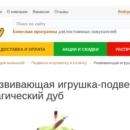
и
О компании
Вакансии
Отзывы
Выбери
Бонусная программа
для постоянных покупателей
ДОСТАВКА И ОПЛАТА
АКЦИИ И СКИДКИ
РАСП
 для малышей
Подвески в кроватку и коляску
Развивающая игруш
звивающая игрушка-подвес
гический дуб