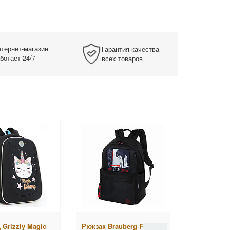
тернет-магазин
Гарантия качества
ботает 24/7
всех товаров
 Grizzly Magic
Рюкзак Brauberg Fashion
Рюкзак He