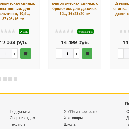
омическая спинка,
анатомическая спинка, c
Dreams
блегченный, для
брелоком, для девочек,
спинка,
альчиков, 10,5L,
12L, 36х28х20 см
девочек
37х26х16 см
мало
в наличии
12 038 руб.
14 499 руб.
14
И
Подгузники
Хобби и творчество
О
Спорт и отдых
Хозтовары
Д
Текстиль
Школа
Г