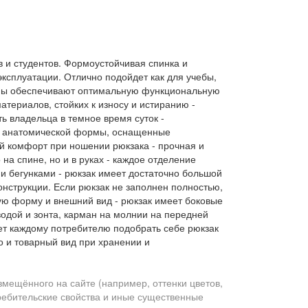
 и студентов. Формоустойчивая спинка и
ксплуатации. Отлично подойдет как для учебы,
маны обеспечивают оптимальную функциональную
атериалов, стойких к износу и истиранию -
 владельца в темное время суток -
и анатомической формы, оснащенные
 комфорт при ношении рюкзака - прочная и
на спине, но и в руках - каждое отделение
 бегунками - рюкзак имеет достаточно большой
онструкции. Если рюкзак не заполнен полностью,
ю форму и внешний вид - рюкзак имеет боковые
водой и зонта, карман на молнии на передней
жет каждому потребителю подобрать себе рюкзак
о и товарный вид при хранении и
змещённого на сайте (например, оттенки цветов,
требительские свойства и иные существенные