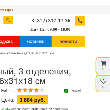
те город
8 (812)
317-17-36
Пн
-
Пт
,
09.00
-
18.00
РОДАЖА
НОВИНКИ
НОВОСТИ
ный, салатовые детали, 46х31х18 см
ый, 3 отделения,
0
46х31х18 см
0
Рейтинг:
(мало)
3 664 руб.
Цена:
+183.2
баллов участникам бонусной программы