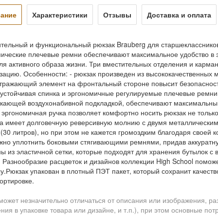
ание
Характеристики
Отзывы
Доставка и оплата
тельный и функциональный рюкзак Brauberg для старшеклассников
ические плечевые ремни обеспечивают максимальное удобство в э
для активного образа жизни. Три вместительных отделения и кар
зацию. Особенности: - рюкзак произведен из высококачественных м
тражающий элемент на фронтальный стороне повысит безопасность
стойчивая спинка и эргономичные регулируемые плечевые ремн
кающей воздухонабивной подкладкой, обеспечивают максимальный
 эргономичная ручка позволяет комфортно носить рюкзак не только 
а имеет долговечную реверсивную молнию с двумя металлическими
(30 литров), но при этом не кажется громоздким благодаря своей к
жно уплотнить боковыми стягивающими ремнями, придав аккуратну
ы из эластичной сетки, которые подходят для хранения бутылок с 
. Разнообразие расцветок и дизайнов коллекции High School помо
су.Рюкзак упакован в плотный ПЭТ пакет, который сохранит качеств
ортировке.
может незначительно отличаться от описания или изображения, ра
ния в упаковке товара или дизайне, и т.п.), при этом основные по