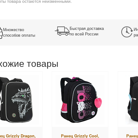
ты товара остаются неизменными.
Быстрая доставка
Ин
Множество
по всей России
ра
способов оплаты
хожие товары
ец Grizzly Dragon,
Ранец Grizzly Cool,
Ранец