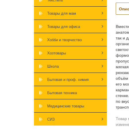
Опис
Товары для мам
Вмести
Товары для офиса
анатом
так и 
Хобби и творчество
органи
светоо
Хозтовары
формоу
пропус
Школа
мягкая
рюкзак
объём 
Бытовая и проф. химия
его мо
карман
Бытовая техника
стенке
по вку
Медицинские товары
трансп
Товар 
СИЗ
измене