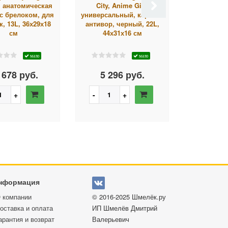
, анатомическая
City, Anime Girl,
универс
 с брелоком, для
универсальный, карман-
отделени
, 13L, 36х29х18
антивор, черный, 22L,
бирюзовы
см
44х31х16 см
44х32х1
мало
мало
 678 руб.
5 296 руб.
6 06
нформация
 компании
© 2016-2025
Шмелёк.ру
оставка и оплата
ИП Шмелёв Дмитрий
арантия и возврат
Валерьевич