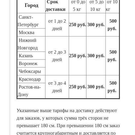
Срок
от 0 до
от 5 до
от 10
Город
доставки
5 кг
10 кг
кг
Санкт-
от 1 до 2
500
Петербург
250 руб.
300 руб.
дней
руб.
Москва
Нижний
Новгород
от 2 до 3
500
Казань
250 руб.
300 руб.
дней
руб.
Воронеж
Чебоксары
Краснодар
от 3 до 4
500
250 руб.
300 руб.
Ростов-на-
дней
руб.
Дону
Указанные выше тарифы на доставку действуют
для заказов, у которых сумма трёх сторон не
превышает 180 см. При превышении 180 см заказ
считается крупногабаритным и доставляется по