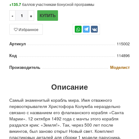
+135.7
баллов участникам бонусной программы
КУПИТЬ
Избранное
TG
Артикул
115002
Код
114896
Производитель
Моделист
Описание
Самый знаменитый корабль мира. Имя отважного
первооткрывателя Христофора Колумба нераздельно
связано с названием его флагманского корабля «Санта
Марии». 12 октября 1492 года с мачты этого корабля
раздался крик: «Земля!». Так, через 500 лет после
викингов, был заново открыт Новый свет. Комплект
пластиковых деталей для сборки 1 модели парусника.