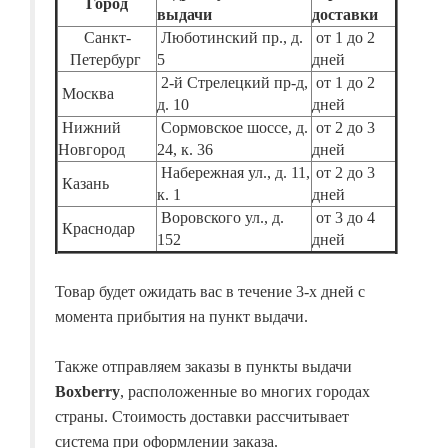
Город
выдачи
доставки
Санкт-
Люботинский пр., д.
от 1 до 2
Петербург
5
дней
2-й Стрелецкий пр-д,
от 1 до 2
Москва
д. 10
дней
Нижний
Сормовское шоссе, д.
от 2 до 3
Новгород
24, к. 36
дней
Набережная ул., д. 11,
от 2 до 3
Казань
к. 1
дней
Воровского ул., д.
от 3 до 4
Краснодар
152
дней
Товар будет ожидать вас в течение 3-х дней с
момента прибытия на пункт выдачи.
Также отправляем заказы в пункты выдачи
Boxberry
, расположенные во многих городах
страны. Стоимость доставки рассчитывает
система при оформлении заказа.