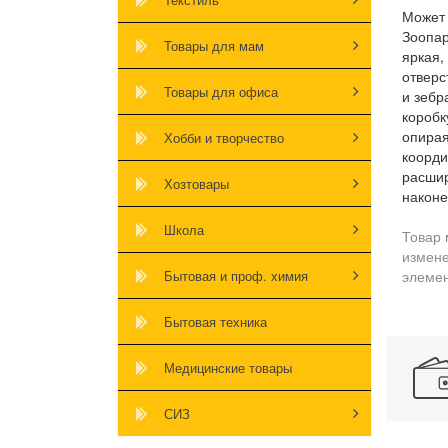
Может 
Зоопар
Товары для мам
яркая,
отверс
Товары для офиса
и зебр
коробк
опирая
Хобби и творчество
коорди
расшир
Хозтовары
наконе
Школа
Товар 
измене
Бытовая и проф. химия
элемен
Бытовая техника
Медицинские товары
СИЗ