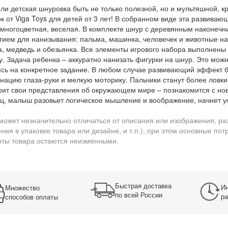
ли детская шнуровка быть не только полезной, но и мультяшной, к
к от Viga Toys для детей от 3 лет! В собранном виде эта развива
 многоцветная, веселая. В комплекте шнур с деревянным наконечн
тием для нанизывания: пальма, машинка, человечек и животные на 
а, медведь и обезьянка. Все элементы игрового набора выполнены 
у. Задача ребенка – аккуратно нанизать фигурки на шнур. Это можн
сь на конкретное задание. В любом случае развивающий эффект 
нацию глаза-руки и мелкую моторику. Пальчики станут более ловким
ит свои представления об окружающем мире – познакомится с новы
ц, малыш разовьет логическое мышление и воображение, начнет у
может незначительно отличаться от описания или изображения, ра
ния в упаковке товара или дизайне, и т.п.), при этом основные по
ты товара остаются неизменными.
Быстрая доставка
Ин
Множество
по всей России
ра
способов оплаты