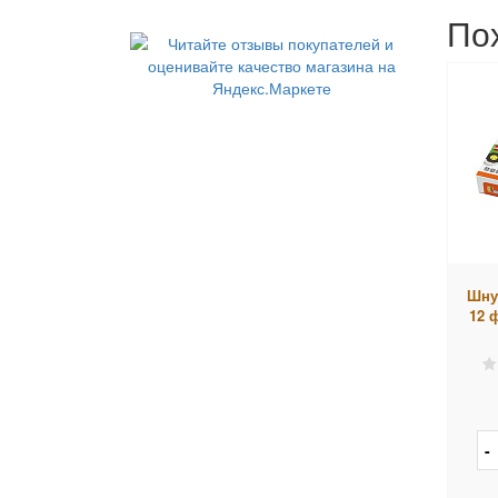
По
Шну
12 