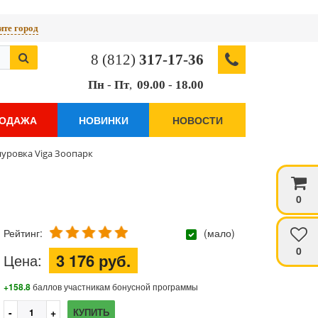
те город
8 (812)
317-17-36
Пн
-
Пт
,
09.00
-
18.00
РОДАЖА
НОВИНКИ
НОВОСТИ
уровка Viga Зоопарк
0
Рейтинг:
(мало)
0
3 176 руб.
Цена:
+158.8
баллов участникам бонусной программы
КУПИТЬ