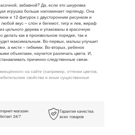
расочной, забавной? Да, если это шнуровка
ющая игрушка больше напоминает гирлянду. Она
иком и 12 фигурок с двусторонним рисунком и
любой вкус – слон и бегемот, тигр и лев, жираф
из цельного дерева и упакованы в красочную
о делать как в произвольном порядке, так и
будет максимальным. Во-первых, малыш улучшит
и, а кисти – гибкими. Во-вторых, ребенок
ми объектами, научится различать цвета. И,
станавливать причинно-следственные связи.
змещённого на сайте (например, оттенки цветов,
требительские свойства и иные существенные
тернет-магазин
Гарантия качества
ботает 24/7
всех товаров