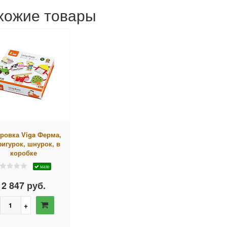
хожие товары
ровка Viga Ферма,
фигурок, шнурок, в
коробке
мало
2 847 руб.