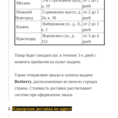
2-й Стрелецкий пр-д,
от 1 до 2
Москва
д. 10
дней
Нижний
Сормовское шоссе, д.
от 2 до 3
Новгород
24, к. 36
дней
Набережная ул., д. 11,
от 2 до 3
Казань
к. 1
дней
Воровского ул., д.
от 3 до 4
Краснодар
152
дней
Товар будет ожидать вас в течение 3-х дней с
момента прибытия на пункт выдачи.
Также отправляем заказы в пункты выдачи
Boxberry
, расположенные во многих городах
страны. Стоимость доставки рассчитывает
система при оформлении заказа.
2.
Курьерская доставка по адресу