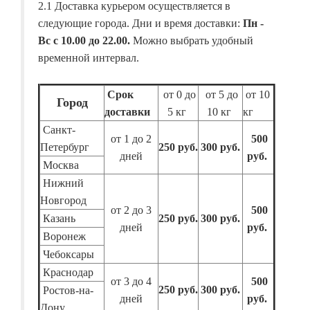
2.1 Доставка курьером осуществляется в
следующие города. Дни и время доставки:
Пн -
Вс с 10.00 до 22.00.
Можно выбрать удобный
временной интервал.
Срок
от 0 до
от 5 до
от 10
Город
доставки
5 кг
10 кг
кг
Санкт-
от 1 до 2
500
Петербург
250 руб.
300 руб.
дней
руб.
Москва
Нижний
Новгород
от 2 до 3
500
Казань
250 руб.
300 руб.
дней
руб.
Воронеж
Чебоксары
Краснодар
от 3 до 4
500
250 руб.
300 руб.
Ростов-на-
дней
руб.
Дону