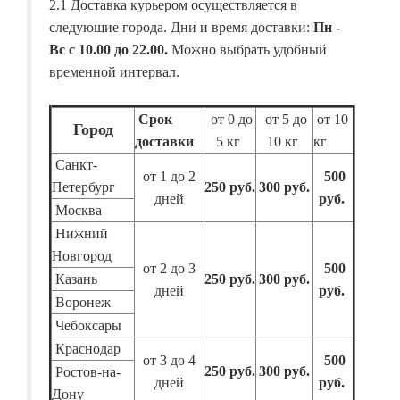
2.1 Доставка курьером осуществляется в
следующие города. Дни и время доставки:
Пн -
Вс с 10.00 до 22.00.
Можно выбрать удобный
временной интервал.
Срок
от 0 до
от 5 до
от 10
Город
доставки
5 кг
10 кг
кг
Санкт-
от 1 до 2
500
Петербург
250 руб.
300 руб.
дней
руб.
Москва
Нижний
Новгород
от 2 до 3
500
Казань
250 руб.
300 руб.
дней
руб.
Воронеж
Чебоксары
Краснодар
от 3 до 4
500
250 руб.
300 руб.
Ростов-на-
дней
руб.
Дону