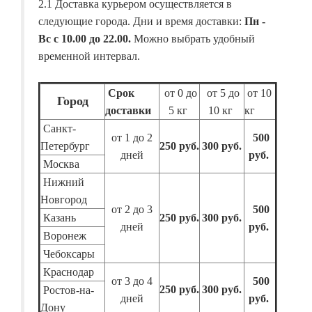
2.1 Доставка курьером осуществляется в
следующие города. Дни и время доставки:
Пн -
Вс с 10.00 до 22.00.
Можно выбрать удобный
временной интервал.
Срок
от 0 до
от 5 до
от 10
Город
доставки
5 кг
10 кг
кг
Санкт-
от 1 до 2
500
Петербург
250 руб.
300 руб.
дней
руб.
Москва
Нижний
Новгород
от 2 до 3
500
Казань
250 руб.
300 руб.
дней
руб.
Воронеж
Чебоксары
Краснодар
от 3 до 4
500
250 руб.
300 руб.
Ростов-на-
дней
руб.
Дону