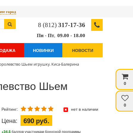
те город
8 (812)
317-17-36
Пн
-
Пт
,
09.00
-
18.00
РОДАЖА
НОВИНКИ
НОВОСТИ
оролевство Шьем игрушку. Киса-Балерина
левство Шьем
0
0
Рейтинг:
нет в наличии
690 руб.
Цена:
+34.5
баллов участникам бонусной программы