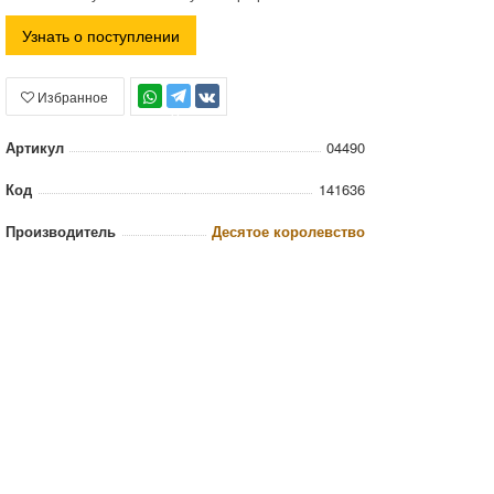
Узнать о поступлении
Избранное
TG
Артикул
04490
Код
141636
Производитель
Десятое королевство