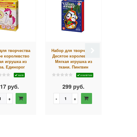
для творчества
Набор для творчества
Набор для
ое королевство
Десятое королевство
Десятое 
ая игрушка из
Мягкая игрушка из
Новогодни
ра. Единорог
ткани. Пингвин
раскрас
мало
в наличии
17 руб.
299 руб.
1 52