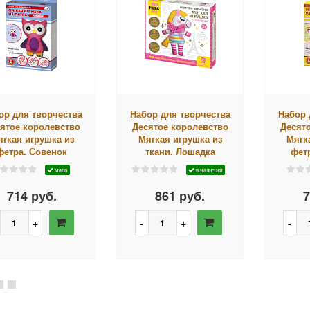
ор для творчества
Набор для творчества
Набор 
ятое королевство
Десятое королевство
Десят
гкая игрушка из
Мягкая игрушка из
Мягк
фетра. Совенок
ткани. Лошадка
фет
мало
в наличии
714 руб.
861 руб.
7