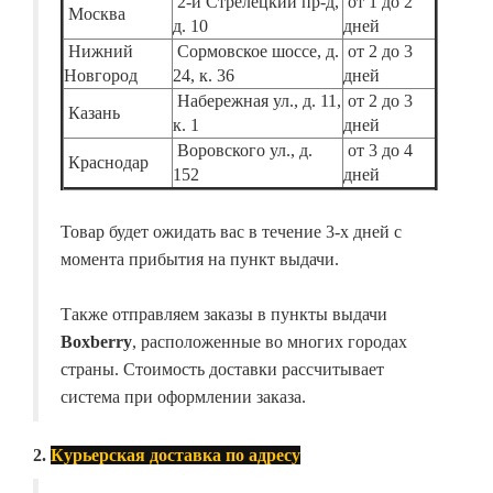
2-й Стрелецкий пр-д,
от 1 до 2
Москва
д. 10
дней
Нижний
Сормовское шоссе, д.
от 2 до 3
Новгород
24, к. 36
дней
Набережная ул., д. 11,
от 2 до 3
Казань
к. 1
дней
Воровского ул., д.
от 3 до 4
Краснодар
152
дней
Товар будет ожидать вас в течение 3-х дней с
момента прибытия на пункт выдачи.
Также отправляем заказы в пункты выдачи
Boxberry
, расположенные во многих городах
страны. Стоимость доставки рассчитывает
система при оформлении заказа.
2.
Курьерская доставка по адресу