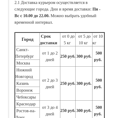
2.1 Доставка курьером осуществляется в
следующие города. Дни и время доставки:
Пн -
Вс с 10.00 до 22.00.
Можно выбрать удобный
временной интервал.
Срок
от 0 до
от 5 до
от 10
Город
доставки
5 кг
10 кг
кг
Санкт-
от 1 до 2
500
Петербург
250 руб.
300 руб.
дней
руб.
Москва
Нижний
Новгород
от 2 до 3
500
Казань
250 руб.
300 руб.
дней
руб.
Воронеж
Чебоксары
Краснодар
от 3 до 4
500
250 руб.
300 руб.
Ростов-на-
дней
руб.
Дону