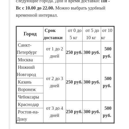
следующие города. Дни и время доставки:
Пн -
Вс с 10.00 до 22.00.
Можно выбрать удобный
временной интервал.
Срок
от 0 до
от 5 до
от 10
Город
доставки
5 кг
10 кг
кг
Санкт-
от 1 до 2
500
Петербург
250 руб.
300 руб.
дней
руб.
Москва
Нижний
Новгород
от 2 до 3
500
Казань
250 руб.
300 руб.
дней
руб.
Воронеж
Чебоксары
Краснодар
от 3 до 4
500
250 руб.
300 руб.
Ростов-на-
дней
руб.
Дону