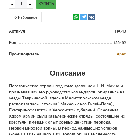
КУПИТЬ
Избранное
TG
Артикул
RA-43
Код
126492
Производитель
Арес
Описание
Повстанческие отряды под командованием Н.И. Махно и
признававших его руководство командиров, опирались на
уезды Таврической (здесь в Мелитопольском уезде
располагалась ''столица'' Махно - село Гуляй-Поле),
Екатеринославской и Херсонской губерний. Основным
ядром армии были кавалерийские отряды, состоявшие из
крестьян, имевших опыт боевых действий периода
Первой мировой войны. В период наивысших успехов
(конец 1919 - начало 1920 годов) общая численность