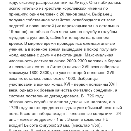
году, систему распространили на Литву). Она набиралась
исключительно из крестьян королевских имений по
принципу: один человек с 20 ланов земли. Выбранец
получал собственное хозяйство, освобождался от всех
податей и повинностей (их перекладывали на остальных
19 ланов), но обязан был являться на службу в голубом
мундире с русницей, саблей и топором на длинном
древке. В мирное время проводились ежеквартальные
учения, а в военное время вышедшие в поход получали
жолд наравне с другими пехотинцами. Максимальная
численность достигала около 2000-2300 человек в Короне
и нескольких сотен в Литве (в начале XVII века собирали
максимум 1800-2300), но уже во второй половине XVII
века их осталось лишь около 1000. Выбранцы
участвовали в войнах конца XVI - первой половины XVII
века, однако их боевые качества считались средними, а
система постепенно деградировала. В 1726 году
обязанность службы заменили денежным налогом, а в
1729 году на эти средства создали уже обычный пехотный
полк. В состав набора входят: - оловянные солдатики - 24
шт., - железное древко - 1 шт. Знамя в комплект НЕ
входит! Высота фигурок: 28 мм. (масштаб 1/56).
Внимание! В набор входят нераскрашенные фигурки!