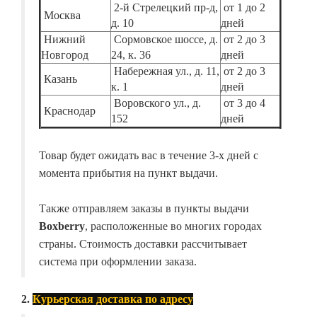
2-й Стрелецкий пр-д,
от 1 до 2
Москва
д. 10
дней
Нижний
Сормовское шоссе, д.
от 2 до 3
Новгород
24, к. 36
дней
Набережная ул., д. 11,
от 2 до 3
Казань
к. 1
дней
Воровского ул., д.
от 3 до 4
Краснодар
152
дней
Товар будет ожидать вас в течение 3-х дней с
момента прибытия на пункт выдачи.
Также отправляем заказы в пункты выдачи
Boxberry
, расположенные во многих городах
страны. Стоимость доставки рассчитывает
система при оформлении заказа.
2.
Курьерская доставка по адресу