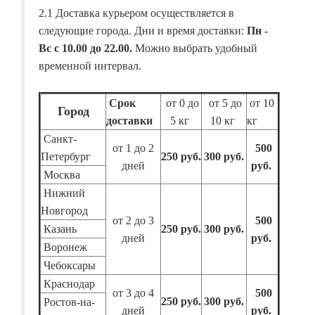
2.1 Доставка курьером осуществляется в
следующие города. Дни и время доставки:
Пн -
Вс с 10.00 до 22.00.
Можно выбрать удобный
временной интервал.
Срок
от 0 до
от 5 до
от 10
Город
доставки
5 кг
10 кг
кг
Санкт-
от 1 до 2
500
Петербург
250 руб.
300 руб.
дней
руб.
Москва
Нижний
Новгород
от 2 до 3
500
Казань
250 руб.
300 руб.
дней
руб.
Воронеж
Чебоксары
Краснодар
от 3 до 4
500
250 руб.
300 руб.
Ростов-на-
дней
руб.