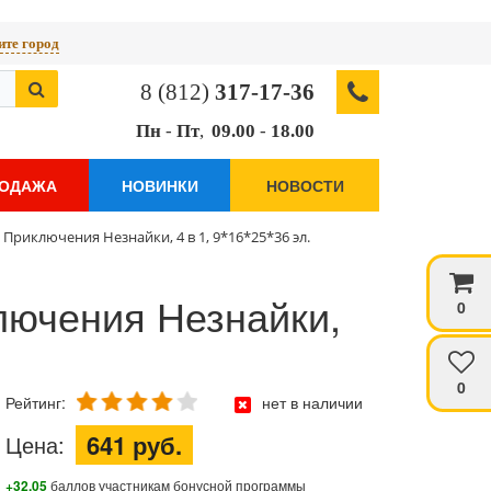
те город
8 (812)
317-17-36
Пн
-
Пт
,
09.00
-
18.00
РОДАЖА
НОВИНКИ
НОВОСТИ
Приключения Незнайки, 4 в 1, 9*16*25*36 эл.
лючения Незнайки,
0
0
Рейтинг:
нет в наличии
641 руб.
Цена:
+32.05
баллов участникам бонусной программы