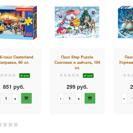
di-пазл Castorland
Пазл Step Puzzle
Пазл
Заправка, 60 эл.
Снеговик и зайчата, 104
Упряжк
эл.
мало
мало
851 руб.
299 руб.
2