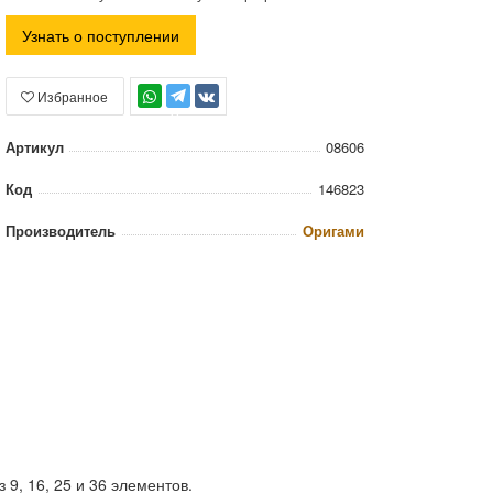
Узнать о поступлении
Избранное
TG
Артикул
08606
Код
146823
Производитель
Оригами
 9, 16, 25 и 36 элементов.