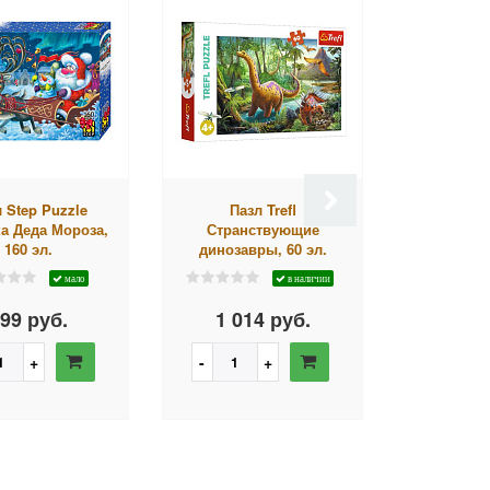
 Step Puzzle
Пазл Trefl
Пазл C
а Деда Мороза,
Странствующие
Цветочная 
160 эл.
динозавры, 60 эл.
мало
в наличии
99 руб.
1 014 руб.
868