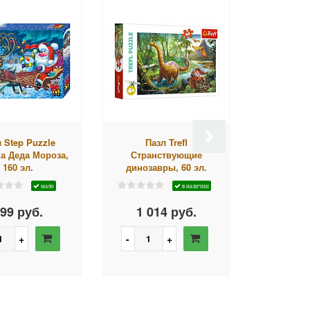
 Step Puzzle
Пазл Trefl
Пазл C
а Деда Мороза,
Странствующие
Цветочная 
160 эл.
динозавры, 60 эл.
мало
в наличии
99 руб.
1 014 руб.
868