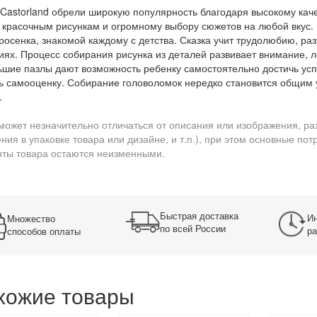
Castorland обрели широкую популярность благодаря высокому каче
 красочным рисункам и огромному выбору сюжетов на любой вкус. Н
росенка, знакомой каждому с детства. Сказка учит трудолюбию, р
иях. Процесс собирания рисунка из деталей развивает внимание, 
шие пазлы дают возможность ребенку самостоятельно достичь усп
ь самооценку. Собирание головоломок нередко становится общим 
.
может незначительно отличаться от описания или изображения, ра
ния в упаковке товара или дизайне, и т.п.), при этом основные по
ты товара остаются неизменными.
Быстрая доставка
Ин
Множество
по всей России
ра
способов оплаты
хожие товары