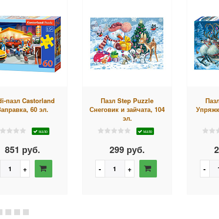
di-пазл Castorland
Пазл Step Puzzle
Пазл
Заправка, 60 эл.
Снеговик и зайчата, 104
Упряжк
эл.
мало
мало
851 руб.
299 руб.
2