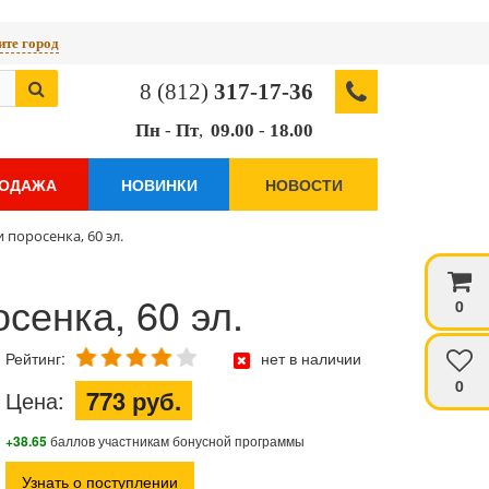
те город
8 (812)
317-17-36
Пн
-
Пт
,
09.00
-
18.00
РОДАЖА
НОВИНКИ
НОВОСТИ
и поросенка, 60 эл.
осенка, 60 эл.
0
Рейтинг:
нет в наличии
0
773 руб.
Цена:
+38.65
баллов участникам бонусной программы
Узнать о поступлении