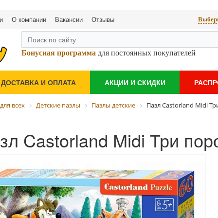
и
О компании
Вакансии
Отзывы
Выбери
Бонусная программа
для постоянных покупателей
ДОСТАВКА И ОПЛАТА
АКЦИИ И СКИДКИ
РАСП
для всех
Детские пазлы
Пазлы детские
Пазл Castorland Midi Тр
зл Castorland Midi Три пор