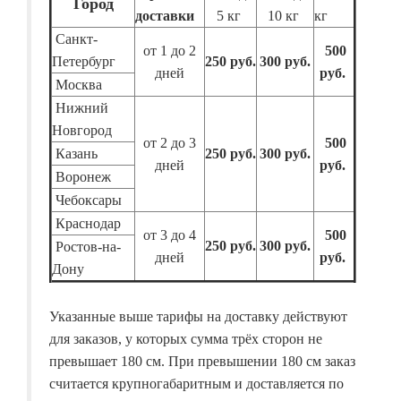
Город
доставки
5 кг
10 кг
кг
Санкт-
от 1 до 2
500
Петербург
250 руб.
300 руб.
дней
руб.
Москва
Нижний
Новгород
от 2 до 3
500
Казань
250 руб.
300 руб.
дней
руб.
Воронеж
Чебоксары
Краснодар
от 3 до 4
500
250 руб.
300 руб.
Ростов-на-
дней
руб.
Дону
Указанные выше тарифы на доставку действуют
для заказов, у которых сумма трёх сторон не
превышает 180 см. При превышении 180 см заказ
считается крупногабаритным и доставляется по