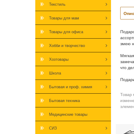
Текстиль
Опис
Товары для мам
Подаро
Товары для офиса
ассорт
змею н
Хобби и творчество
Мягкая
Хозтовары
замеча
что де
Школа
Подари
Бытовая и проф. химия
Товар 
измене
Бытовая техника
элемен
Медицинские товары
СИЗ