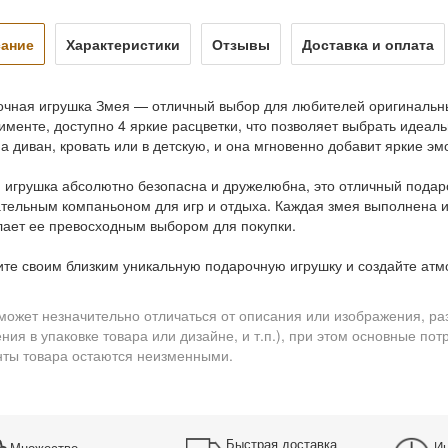
ание
Характеристики
Отзывы
Доставка и оплата
чная игрушка Змея — отличный выбор для любителей оригинальны
именте, доступно 4 яркие расцветки, что позволяет выбрать идеа
а диван, кровать или в детскую, и она мгновенно добавит яркие эм
 игрушка абсолютно безопасна и дружелюбна, это отличный подаро
тельным компаньоном для игр и отдыха. Каждая змея выполнена и
лает ее превосходным выбором для покупки.
те своим близким уникальную подарочную игрушку и создайте атм
может незначительно отличаться от описания или изображения, ра
ния в упаковке товара или дизайне, и т.п.), при этом основные по
ты товара остаются неизменными.
Быстрая доставка
Ин
Множество