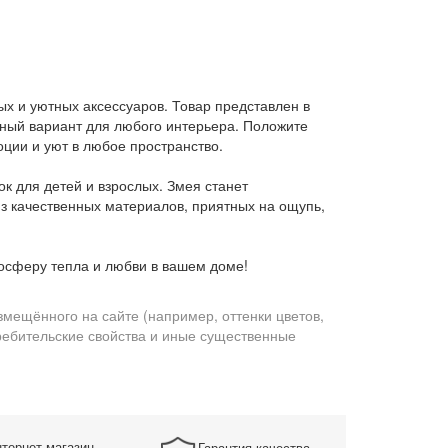
х и уютных аксессуаров. Товар представлен в
льный вариант для любого интерьера. Положите
оции и уют в любое пространство.
к для детей и взрослых. Змея станет
з качественных материалов, приятных на ощупь,
осферу тепла и любви в вашем доме!
змещённого на сайте (например, оттенки цветов,
требительские свойства и иные существенные
тернет-магазин
Гарантия качества