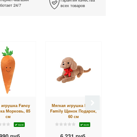
ботает 24/7
всех товаров
 игрушка Fancy
Мягкая игрушка Fluffy
Мягкая иг
а Морковь, 85
Family Щенок Подарок,
Зайчи
см
60 см
мало
мало
990 руб.
6 231 руб.
2 66