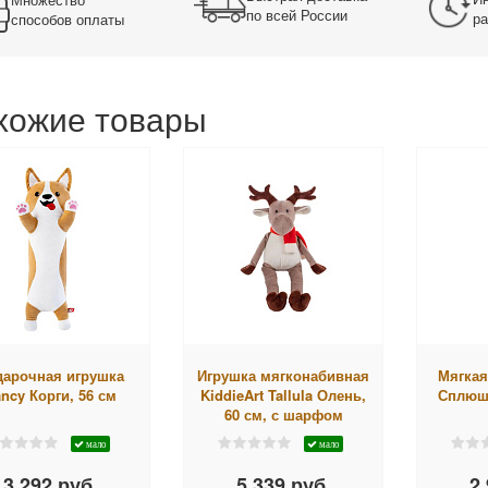
по всей России
ра
способов оплаты
хожие товары
дарочная игрушка
Игрушка мягконабивная
Мягкая
ncy Корги, 56 см
KiddieArt Tallula Олень,
Сплюшк
60 см, с шарфом
мало
мало
3 292 руб.
5 339 руб.
2 