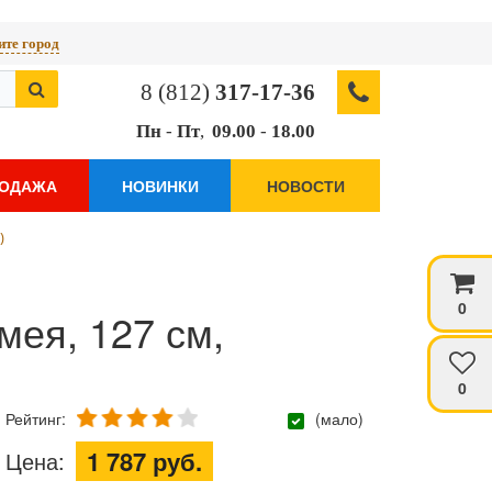
те город
8 (812)
317-17-36
Пн
-
Пт
,
09.00
-
18.00
РОДАЖА
НОВИНКИ
НОВОСТИ
)
0
мея, 127 см,
0
Рейтинг:
(мало)
1 787 руб.
Цена: