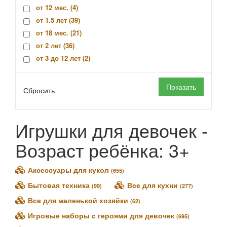
Карапуз (
0
)
от 12 мес. (
4
)
1Toy (
0
)
от 1.5 лет (
39
)
Altacto (
0
)
от 18 мес. (
21
)
AltairToys (
0
)
от 2 лет (
36
)
Arias (
0
)
от 3 до 12 лет (
2
)
Asivil (
0
)
от 3 лет (
3142
)
Baby Buppies (
0
)
от 4 лет (
120
)
Ballerina Dreamer (
0
)
от 5 лет (
56
)
Bouncin' Babies (
0
)
от 6 лет (
28
)
Casdon (
0
)
от 7 лет (
3
)
Игрушки для девочек -
Castorland (
0
)
1+ (
1
)
Corolle (
0
)
Возраст ребёнка: 3+
3+ (
52
)
Defa Lucy (
0
)
Disney (
0
)
Аксессуары для кукол
(655)
Dolly Toy (
0
)
Бытовая техника
Все для кухни
(99)
(277)
Dolu (
0
)
Все для маленькой хозяйки
(62)
Dracco (
0
)
Игровые наборы с героями для девочек
DreamToys (
0
)
(695)