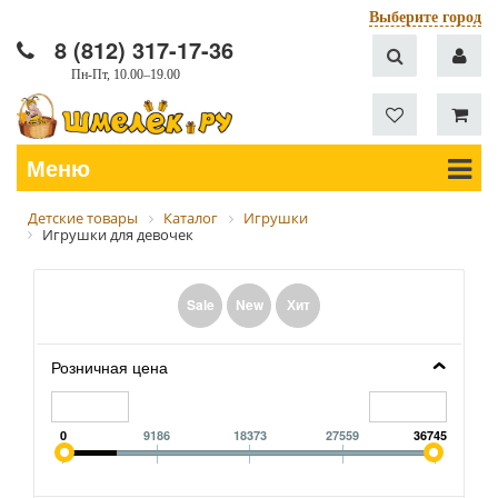
Выберите город
8 (812) 317-17-36
Пн-Пт, 10.00–19.00
Меню
Детские товары
Каталог
Игрушки
Игрушки для девочек
Sale
New
Хит
Розничная цена
0
9186
18373
27559
36745