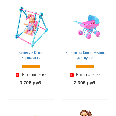
Шмелёк (
0
)
Шпиль (
0
)
Юг-Пласт (
0
)
ЯиГрушка (
0
)
Ясюкевич (
0
)
Качельки Кнопа
Колясочка Кнопа Милая,
Карамельки
для пупса
Нет в наличии
Нет в наличии
3 708 руб.
2 606 руб.