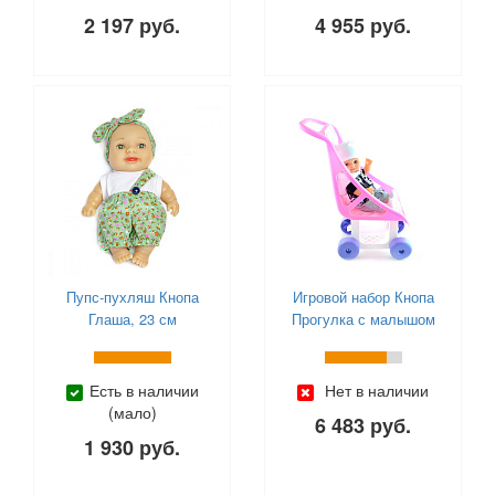
Милая леди (
0
)
2 197 руб.
4 955 руб.
Мир Деревянных Игрушек (
0
)
Наша Игрушка (
0
)
Ника (
0
)
Нордпласт (
0
)
Огонек (
0
)
Оригами (
0
)
Пелси (
0
)
ПК Форма (
0
)
Пластмастер (
0
)
Полесье (
0
)
Пупс-пухляш Кнопа
Игровой набор Кнопа
Русский стиль (
0
)
Глаша, 23 см
Прогулка с малышом
Санэкс (
0
)
Сказочный патруль (
0
)
Есть в наличии
Нет в наличии
Совтехстром (
0
)
(мало)
6 483 руб.
Спектр (
0
)
1 930 руб.
УМка (
0
)
Фабрика Игрушек (
0
)