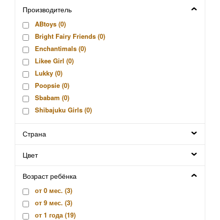
Производитель
ABtoys (
0
)
Bright Fairy Friends (
0
)
Enchantimals (
0
)
Likee Girl (
0
)
Lukky (
0
)
Poopsie (
0
)
Sbabam (
0
)
Shibajuku Girls (
0
)
Unique Eyes (
0
)
Страна
Китай (
0
)
Silverlit (
0
)
Цвет
Hasbro (
0
)
Фабрика Весна (
0
)
Возраст ребёнка
Мульти-Пульти (
0
)
от 0 мес. (
3
)
Mattel (
0
)
от 9 мес. (
3
)
Sylvanian Families (
0
)
от 1 года (
19
)