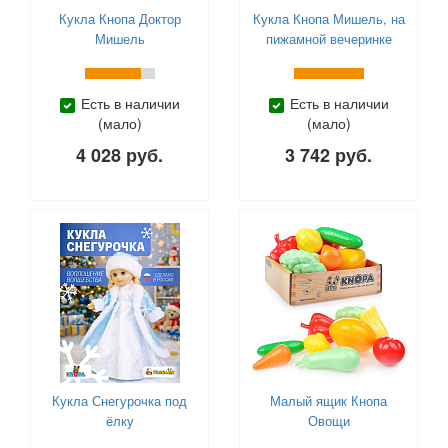
Little Tikes (
0
)
Кукла Кнопа Доктор
Кукла Кнопа Мишель, на
Lori (
0
)
Мишель
пижамной вечеринке
Mapacha (
0
)
Mary Poppins (
0
)
Есть в наличии
Есть в наличии
Melobo (
0
)
(мало)
(мало)
MGA (
0
)
4 028 руб.
3 742 руб.
Miraculous (
0
)
Moose Mountain (
0
)
Paremo (
0
)
Popi Doli (
0
)
Prime 3D (
0
)
S+S Toys (
0
)
Scruff-a-Luvs (
0
)
Shantou (
0
)
Shimmer Stars (
0
)
Simba (
0
)
Кукла Снегурочка под
Малый ящик Кнопа
Smoby (
0
)
ёлку
Овощи
SunnyWoods (
0
)