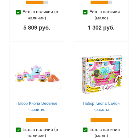
Super Cute Little Babies (
0
)
Tongde (
0
)
Есть в наличии (в
Есть в наличии
ToysLab (
наличии)
0
)
(мало)
Trefl (
0
)
5 809 руб.
1 302 руб.
Viga (
0
)
Winx (
0
)
Yako (
0
)
Zapf Creation (
0
)
Zhorya (
0
)
Zuru (
0
)
Актамир (
0
)
Биплант (
0
)
Город мастеров (
0
)
Десятое королевство (
0
)
Набор Кнопа Веселое
Набор Кнопа Салон
чаепитие
красоты
Играем Вместе (
0
)
КНР (
0
)
Коняша (
0
)
Есть в наличии (в
Есть в наличии
Кощей (
0
)
наличии)
(мало)