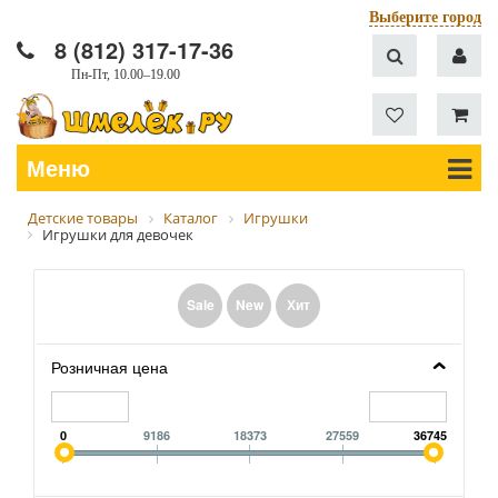
Выберите город
8 (812) 317-17-36
Пн-Пт, 10.00–19.00
Меню
Детские товары
Каталог
Игрушки
Игрушки для девочек
Sale
New
Хит
Розничная цена
0
9186
18373
27559
36745