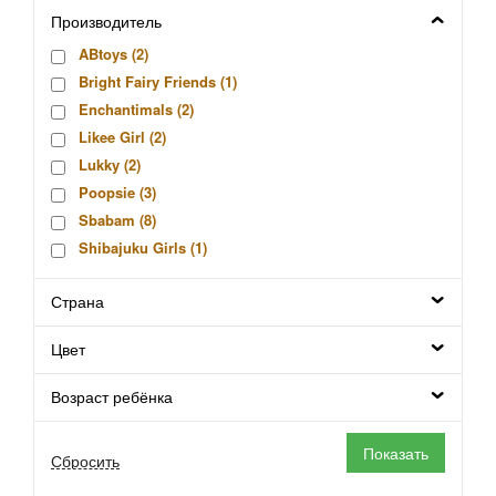
Производитель
ABtoys (
2
)
Bright Fairy Friends (
1
)
Enchantimals (
2
)
Likee Girl (
2
)
Lukky (
2
)
Poopsie (
3
)
Sbabam (
8
)
Shibajuku Girls (
1
)
Unique Eyes (
5
)
Страна
Китай (
3
)
Silverlit (
13
)
Цвет
Hasbro (
13
)
Фабрика Весна (
443
)
Возраст ребёнка
Мульти-Пульти (
12
)
Mattel (
58
)
Sylvanian Families (
258
)