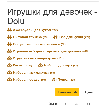
Карапуз (
469
)
1Toy (
42
)
Игрушки для девочек -
Altacto (
3
)
Dolu
AltairToys (
31
)
Arias (
17
)
Аксессуары для кукол
Asivil (
1
)
(655)
Baby Buppies (
2
)
Бытовая техника
Все для кухни
(99)
(277)
Ballerina Dreamer (
2
)
Все для маленькой хозяйки
(62)
Bouncin' Babies (
6
)
Игровые наборы с героями для девочек
(695)
Casdon (
2
)
Игрушечный супермаркет
(101)
Castorland (
2
)
Куклы
Наборы доктора
Corolle (
11
)
(1231)
(67)
Defa Lucy (
70
)
Наборы парикмахера
(65)
Disney (
4
)
Наборы посуды
Пупсы
(90)
(475)
Dolly Toy (
4
)
Dolu (
1
)
Название
Цена
Dracco (
21
)
DreamToys (
13
)
Кол-во:
16
32
64