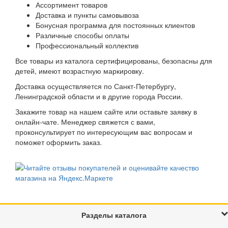
Super Cute Little Babies (
4
)
Ассортимент товаров
Доставка и пункты самовывоза
Tongde (
1
)
Бонусная программа для постоянных клиентов
ToysLab (
27
)
Различные способы оплаты
Trefl (
18
)
Профессиональный коллектив
Viga (
129
)
Все товары из каталога сертифицированы, безопасны для
Winx (
8
)
детей, имеют возрастную маркировку.
Yako (
1
)
Доставка осуществляется по Санкт-Петербургу,
Zapf Creation (
21
)
Ленинградской области и в другие города России.
Zhorya (
1
)
Закажите товар на нашем сайте или оставьте заявку в
Zuru (
1
)
онлайн-чате. Менеджер свяжется с вами,
Актамир (
38
)
проконсультирует по интересующим вас вопросам и
поможет оформить заказ.
Биплант (
3
)
Город мастеров (
5
)
Десятое королевство (
5
)
Играем Вместе (
55
)
КНР (
145
)
Коняша (
34
)
Разделы каталога
Кощей (
17
)