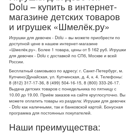
Little Tikes (
1
)
Dolu – купить в интернет-
Lori (
1
)
магазине детских товаров
Mapacha (
1
)
и игрушек «Шмелёк.ру»
Mary Poppins (
252
)
Melobo (
88
)
Игрушки для девочек - Dolu – вы можете приобрести по
MGA (
65
)
доступной цене в нашем интернет-магазине
Miraculous (
18
)
«Шмелёк.ру». Более 1 товара, цены от 5 162 руб. Игрушки
Moose Mountain (
14
)
для девочек - Dolu с доставкой по СПб, Москве и всей
России.
Paremo (
5
)
Popi Doli (
1
)
Бесплатный самовывоз по адресу: г. Санкт-Петербург, м.
Купчино/Дунайская, ул. Купчинская, д. 4, к. 4. Телефоны:
Prime 3D (
1
)
8 (812) 317-17-36, 8 (499) 504-16-15, 8 (800) 333-26-17.
S+S Toys (
12
)
Выдача детских товаров с понедельника по пятницу с
Scruff-a-Luvs (
5
)
10.00 до 19.00. Приём заказов на сайте круглосуточно. Вы
Shantou (
13
)
можете оплатить товары из раздела: Игрушки для девочек
- Dolu как наличными, так и банковской картой. Бонусная
Shimmer Stars (
18
)
программа для постоянных покупателей.
Simba (
146
)
Smoby (
39
)
Наши преимущества:
SunnyWoods (
5
)