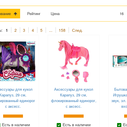
азвание
Рейтинг
Цена
16
ы:
1
2
3
4
5
...
158
След.
ессуары для кукол
Аксессуары для кукол
Бытова
Карапуз, 29 см,
Карапуз, 29 см,
Игрушка
ированный единорог
флокированный единорог,
звук, эл.
с аксесс.
с аксесс.
вхо
Есть в наличии
Есть в наличии
Е