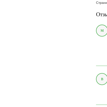
Стран
Милая леди (
1
)
Мир Деревянных
Игрушек (
1
)
Отзы
Наша Игрушка (
22
)
Ника (
1
)
Нордпласт (
19
)
М
Огонек (
114
)
Оригами (
4
)
Пелси (
0
)
ПК Форма (
1
)
Пластмастер (
59
)
Полесье (
223
)
Русский стиль (
3
)
Санэкс (
3
)
В
Сказочный патруль (
44
)
Совтехстром (
38
)
Спектр (
1
)
УМка (
1
)