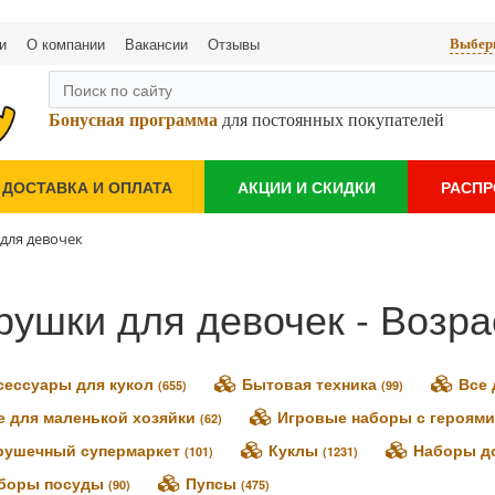
и
О компании
Вакансии
Отзывы
Выбери
Бонусная программа
для постоянных покупателей
ДОСТАВКА И ОПЛАТА
АКЦИИ И СКИДКИ
РАСП
для девочек
рушки для девочек - Возрас
сессуары для кукол
Бытовая техника
Все 
(655)
(99)
е для маленькой хозяйки
Игровые наборы с героями
(62)
рушечный супермаркет
Куклы
Наборы д
(101)
(1231)
боры посуды
Пупсы
(90)
(475)