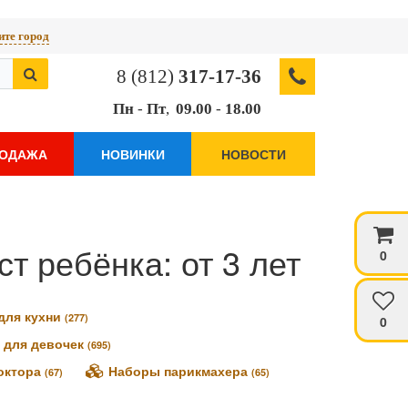
те город
8 (812)
317-17-36
Пн
-
Пт
,
09.00
-
18.00
РОДАЖА
НОВИНКИ
НОВОСТИ
т ребёнка: от 3 лет
0
для кухни
(277)
0
 для девочек
(695)
октора
Наборы парикмахера
(67)
(65)