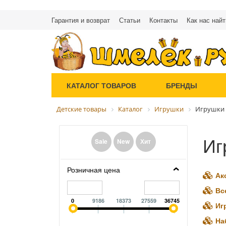
Гарантия и возврат
Статьи
Контакты
Как нас найт
КАТАЛОГ ТОВАРОВ
БРЕНДЫ
Детские товары
Каталог
Игрушки
Игрушки 
Иг
Sale
New
Хит
Розничная цена
Ак
Вс
0
9186
18373
27559
36745
Иг
На