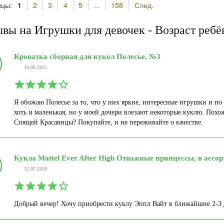
ицы:
1
2
3
4
5
...
158
След.
вы на Игрушки для девочек - Возраст ребён
Кроватка сборная для кукол Полесье, №3
16.08.2021
Я обожаю Полесье за то, что у них яркие, интересные игрушки и по
хоть и маленькая, но у моей дочери влезают некоторые куклю. Похо
Спящей Красавицы? Покупайте, и не переживайте о качестве.
Кукла Mattel Ever After High Отважные принцессы, в ассор
12.07.2020
Добрый вечер! Хочу приобрести куклу Эппл Вайт в ближайшие 2-3 