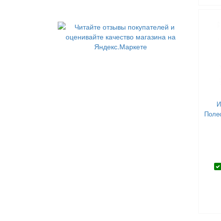
Super Cute Little Babies (
4
)
Tongde (
1
)
ToysLab (
27
)
Trefl (
1
)
Viga (
96
)
Winx (
8
)
Yako (
1
)
Zapf Creation (
14
)
И
Zhorya (
1
)
Поле
Zuru (
1
)
Актамир (
34
)
Биплант (
3
)
Город мастеров (
0
)
Десятое королевство (
4
)
Играем Вместе (
54
)
КНР (
126
)
Коняша (
30
)
Кощей (
17
)