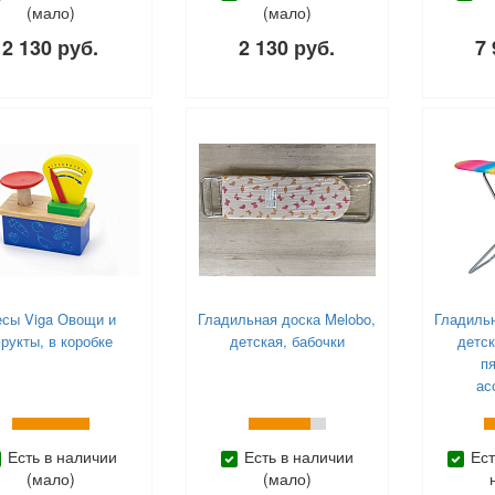
(мало)
(мало)
2 130 руб.
2 130 руб.
7 
есы Viga Овощи и
Гладильная доска Melobo,
Гладильн
рукты, в коробке
детская, бабочки
детск
п
ас
Есть в наличии
Есть в наличии
Ест
(мало)
(мало)