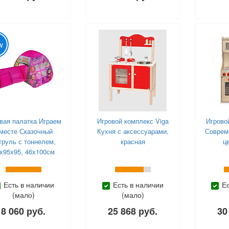
w
вая палатка Играем
Игровой комплекс Viga
Игрово
месте Сказочный
Кухня с аксессуарами,
Соврем
труль с тоннелем,
красная
ц
x95x95, 46x100см
Есть в наличии
Есть в наличии
Е
(мало)
(мало)
8 060 руб.
25 868 руб.
30