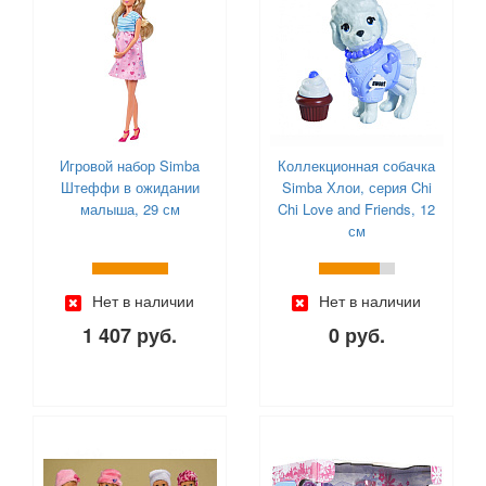
Шмелёк (
2
)
Шпиль (
9
)
Юг-Пласт (
4
)
ЯиГрушка (
8
)
Ясюкевич (
8
)
Игровой набор Simba
Коллекционная собачка
Штеффи в ожидании
Simba Хлои, серия Chi
малыша, 29 см
Chi Love and Friends, 12
см
Нет в наличии
Нет в наличии
1 407 руб.
0 руб.