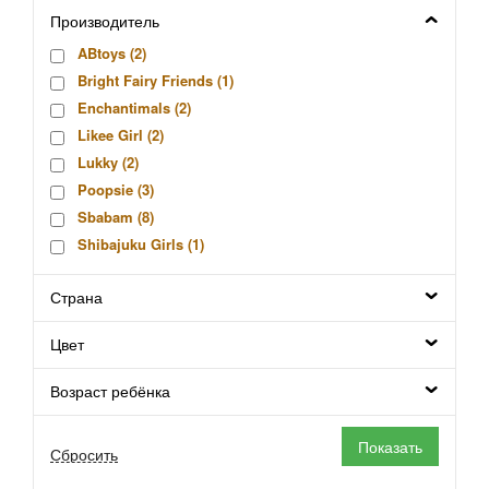
Производитель
ABtoys (
2
)
Bright Fairy Friends (
1
)
Enchantimals (
2
)
Likee Girl (
2
)
Lukky (
2
)
Poopsie (
3
)
Sbabam (
8
)
Shibajuku Girls (
1
)
Unique Eyes (
5
)
Страна
Китай (
3
)
Silverlit (
13
)
Цвет
Hasbro (
13
)
Фабрика Весна (
443
)
Возраст ребёнка
Мульти-Пульти (
12
)
Mattel (
58
)
Sylvanian Families (
258
)