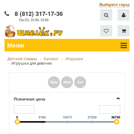
Выберите город
8 (812) 317-17-36
Пн-Пт, 10.00–19.00
Меню
Детские товары
Каталог
Игрушки
Игрушки для девочек
Sale
New
Хит
Розничная цена
0
9186
18373
27559
36745