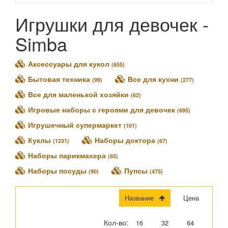
Карапуз (
469
)
1Toy (
42
)
Игрушки для девочек -
Altacto (
3
)
Simba
AltairToys (
31
)
Arias (
17
)
Аксессуары для кукол
Asivil (
1
)
(655)
Baby Buppies (
2
)
Бытовая техника
Все для кухни
(99)
(277)
Ballerina Dreamer (
2
)
Все для маленькой хозяйки
(62)
Bouncin' Babies (
6
)
Игровые наборы с героями для девочек
(695)
Casdon (
2
)
Игрушечный супермаркет
(101)
Castorland (
2
)
Куклы
Наборы доктора
Corolle (
11
)
(1231)
(67)
Defa Lucy (
70
)
Наборы парикмахера
(65)
Disney (
4
)
Наборы посуды
Пупсы
(90)
(475)
Dolly Toy (
4
)
Dolu (
1
)
Название
Цена
Dracco (
21
)
DreamToys (
13
)
Кол-во:
16
32
64