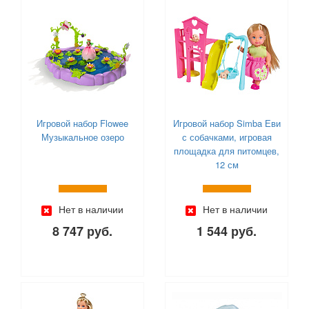
Милая леди (
1
)
Мир Деревянных Игрушек (
1
)
Наша Игрушка (
22
)
Ника (
10
)
Нордпласт (
28
)
Огонек (
118
)
Оригами (
5
)
Игровой набор Flowee
Игровой набор Simba Еви
Пелси (
1
)
Музыкальное озеро
с собачками, игровая
ПК Форма (
1
)
площадка для питомцев,
Пластмастер (
64
)
12 см
Полесье (
230
)
Русский стиль (
3
)
Нет в наличии
Нет в наличии
Санэкс (
3
)
8 747 руб.
1 544 руб.
Сказочный патруль (
44
)
Совтехстром (
42
)
Спектр (
1
)
УМка (
4
)
Фабрика Игрушек (
18
)