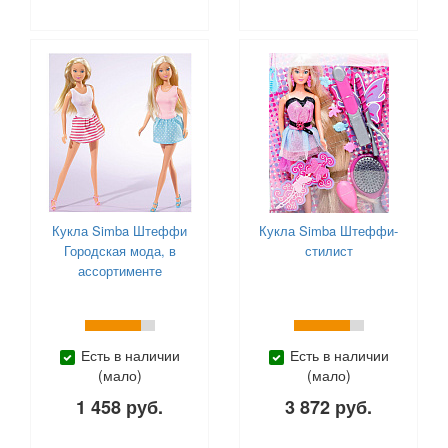
Little Tikes (
1
)
Lori (
1
)
Mapacha (
1
)
Mary Poppins (
252
)
Melobo (
88
)
MGA (
65
)
Miraculous (
18
)
Moose Mountain (
14
)
Paremo (
5
)
Popi Doli (
1
)
Кукла Simba Штеффи
Кукла Simba Штеффи-
Городская мода, в
стилист
Prime 3D (
1
)
ассортименте
S+S Toys (
12
)
Scruff-a-Luvs (
5
)
Shantou (
13
)
Shimmer Stars (
Есть в наличии
18
)
Есть в наличии
(мало)
(мало)
Simba (
146
)
1 458 руб.
3 872 руб.
Smoby (
39
)
SunnyWoods (
5
)