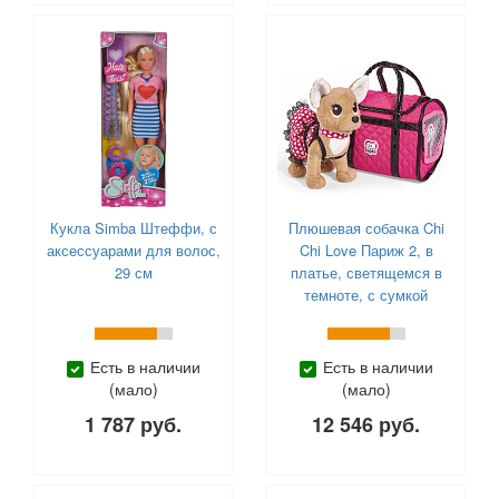
Super Cute Little Babies (
4
)
Tongde (
1
)
ToysLab (
27
)
Trefl (
18
)
Viga (
129
)
Winx (
8
)
Yako (
1
)
Zapf Creation (
21
)
Кукла Simba Штеффи, с
Плюшевая собачка Chi
Zhorya (
1
)
аксессуарами для волос,
Chi Love Париж 2, в
Zuru (
1
)
29 см
платье, светящемся в
Актамир (
38
)
темноте, с сумкой
Биплант (
3
)
Город мастеров (
5
)
Есть в наличии
Есть в наличии
Десятое королевство (
5
)
(мало)
(мало)
Играем Вместе (
55
)
1 787 руб.
12 546 руб.
КНР (
145
)
Коняша (
34
)
Кощей (
17
)