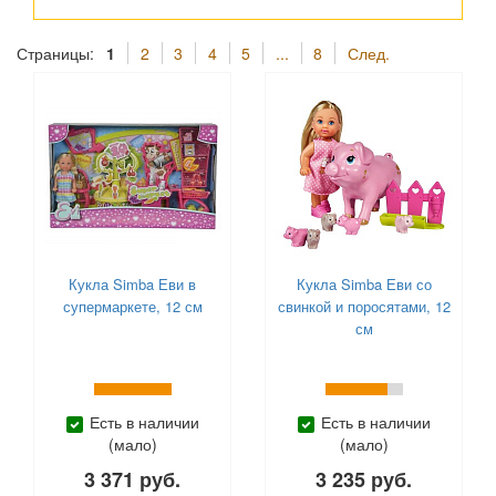
Ecoiffier (
30
)
Ekinia (
1
)
Страницы:
1
2
3
4
5
...
8
След.
Falca (
6
)
Famosa (
5
)
Fancy (
2
)
Fashion Angels (
1
)
Funky Toys (
25
)
Funrise (
1
)
Fuzzikins (
22
)
Gulliver (
38
)
Hairdorables (
5
)
Кукла Simba Еви в
Кукла Simba Еви со
супермаркете, 12 см
свинкой и поросятами, 12
Happy Family (
10
)
см
Hualian Toys (
1
)
Hunter Products (
4
)
Junfa Toys (
1
)
Keenway (
5
)
Есть в наличии
Есть в наличии
(мало)
(мало)
Klein (
1
)
Knopa (
73
)
3 371 руб.
3 235 руб.