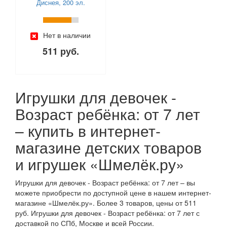
Диснея, 200 эл.
Super Cute Little Babies (
0
)
Tongde (
0
)
ToysLab (
0
)
Нет в наличии
Trefl (
3
)
511 руб.
Viga (
0
)
Winx (
0
)
Yako (
0
)
Игрушки для девочек -
Zapf Creation (
0
)
Zhorya (
0
)
Возраст ребёнка: от 7 лет
Zuru (
0
)
– купить в интернет-
Актамир (
0
)
магазине детских товаров
Биплант (
0
)
Город мастеров (
0
)
и игрушек «Шмелёк.ру»
Десятое королевство (
0
)
Играем Вместе (
0
)
Игрушки для девочек - Возраст ребёнка: от 7 лет – вы
можете приобрести по доступной цене в нашем интернет-
КНР (
0
)
магазине «Шмелёк.ру». Более 3 товаров, цены от 511
Коняша (
0
)
руб. Игрушки для девочек - Возраст ребёнка: от 7 лет с
Кощей (
0
)
доставкой по СПб, Москве и всей России.