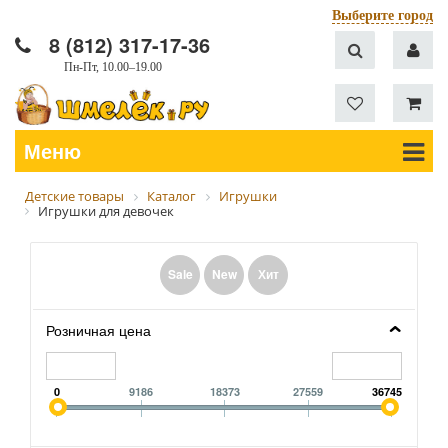
Выберите город
8 (812) 317-17-36
Пн-Пт, 10.00–19.00
Меню
Детские товары
Каталог
Игрушки
Игрушки для девочек
Sale
New
Хит
Розничная цена
0
9186
18373
27559
36745