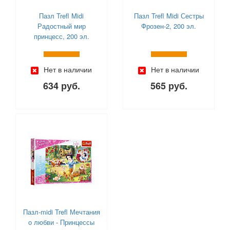
Little Tikes (
0
)
Lori (
0
)
Пазл Trefl Midi
Пазл Trefl Midi Сестры
Радостный мир
Фрозен-2, 200 эл.
Mapacha (
0
)
принцесс, 200 эл.
Mary Poppins (
0
)
Melobo (
0
)
MGA (
0
)
Нет в наличии
Нет в наличии
Miraculous (
0
)
634 руб.
565 руб.
Moose Mountain (
0
)
Paremo (
0
)
Popi Doli (
0
)
Prime 3D (
0
)
S+S Toys (
0
)
Scruff-a-Luvs (
0
)
Shantou (
0
)
Shimmer Stars (
0
)
Simba (
0
)
Smoby (
0
)
Пазл-midi Trefl Мечтания
SunnyWoods (
0
)
о любви - Принцессы