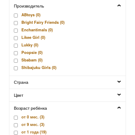
Производитель
ABtoys (
0
)
Bright Fairy Friends (
0
)
Enchantimals (
0
)
Likee Girl (
0
)
Lukky (
0
)
Poopsie (
0
)
Sbabam (
0
)
Shibajuku Girls (
0
)
Unique Eyes (
0
)
Страна
Китай (
0
)
Silverlit (
0
)
Цвет
Hasbro (
0
)
Фабрика Весна (
0
)
Возраст ребёнка
Мульти-Пульти (
0
)
от 0 мес. (
3
)
Mattel (
0
)
от 9 мес. (
3
)
Sylvanian Families (
0
)
от 1 года (
19
)