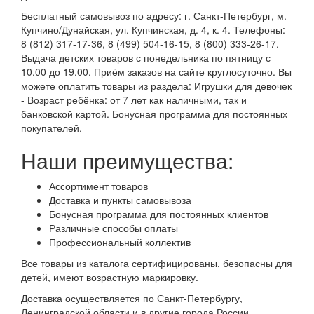
Милая леди (
0
)
Бесплатный самовывоз по адресу: г. Санкт-Петербург, м.
Мир Деревянных Игрушек (
0
)
Купчино/Дунайская, ул. Купчинская, д. 4, к. 4. Телефоны:
Наша Игрушка (
0
)
8 (812) 317-17-36, 8 (499) 504-16-15, 8 (800) 333-26-17.
Выдача детских товаров с понедельника по пятницу с
Ника (
0
)
10.00 до 19.00. Приём заказов на сайте круглосуточно. Вы
Нордпласт (
0
)
можете оплатить товары из раздела: Игрушки для девочек
Огонек (
0
)
- Возраст ребёнка: от 7 лет как наличными, так и
Оригами (
0
)
банковской картой. Бонусная программа для постоянных
покупателей.
Пелси (
0
)
ПК Форма (
0
)
Наши преимущества:
Пластмастер (
0
)
Полесье (
0
)
Ассортимент товаров
Русский стиль (
0
)
Доставка и пункты самовывоза
Бонусная программа для постоянных клиентов
Санэкс (
0
)
Различные способы оплаты
Сказочный патруль (
0
)
Профессиональный коллектив
Совтехстром (
0
)
Все товары из каталога сертифицированы, безопасны для
Спектр (
0
)
детей, имеют возрастную маркировку.
УМка (
0
)
Доставка осуществляется по Санкт-Петербургу,
Фабрика Игрушек (
0
)
Ленинградской области и в другие города России.