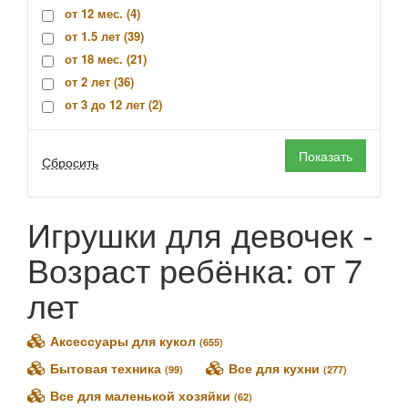
Карапуз (
0
)
от 12 мес. (
4
)
1Toy (
0
)
от 1.5 лет (
39
)
Altacto (
0
)
от 18 мес. (
21
)
AltairToys (
0
)
от 2 лет (
36
)
Arias (
0
)
от 3 до 12 лет (
2
)
Asivil (
0
)
от 3 лет (
3142
)
Baby Buppies (
0
)
от 4 лет (
120
)
Ballerina Dreamer (
0
)
от 5 лет (
56
)
Bouncin' Babies (
0
)
от 6 лет (
28
)
Casdon (
0
)
от 7 лет (
3
)
Игрушки для девочек -
Castorland (
0
)
1+ (
1
)
Corolle (
0
)
Возраст ребёнка: от 7
3+ (
52
)
Defa Lucy (
0
)
лет
Disney (
0
)
Dolly Toy (
0
)
Аксессуары для кукол
Dolu (
0
)
(655)
Dracco (
0
)
Бытовая техника
Все для кухни
(99)
(277)
DreamToys (
0
)
Все для маленькой хозяйки
(62)