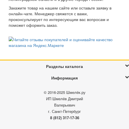
Шмелёк (
0
)
Закажите товар на нашем сайте или оставьте заявку в
Шпиль (
0
)
онлайн-чате. Менеджер свяжется с вами,
Юг-Пласт (
0
)
проконсультирует по интересующим вас вопросам и
ЯиГрушка (
0
)
поможет оформить заказ.
Ясюкевич (
0
)
Разделы каталога
Информация
© 2016-2025
Шмелёк.ру
ИП Шмелёв Дмитрий
Валерьевич
г. Санкт-Петербург
8 (812) 317-17-36